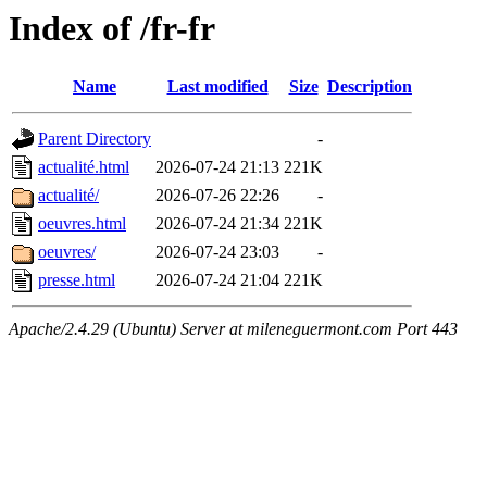
Index of /fr-fr
Name
Last modified
Size
Description
Parent Directory
-
actualité.html
2026-07-24 21:13
221K
actualité/
2026-07-26 22:26
-
oeuvres.html
2026-07-24 21:34
221K
oeuvres/
2026-07-24 23:03
-
presse.html
2026-07-24 21:04
221K
Apache/2.4.29 (Ubuntu) Server at mileneguermont.com Port 443